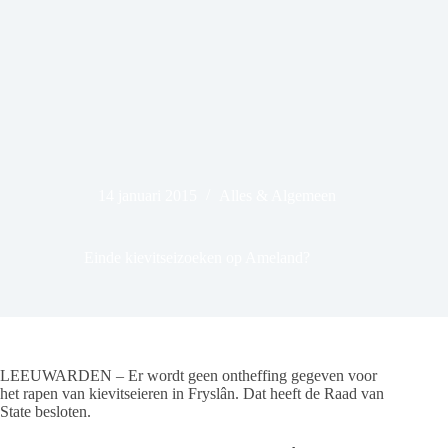
14 januari 2015
Alles & Algemeen
Einde kievitseizoeken op Ameland?
LEEUWARDEN – Er wordt geen ontheffing gegeven voor
het rapen van kievitseieren in Fryslân. Dat heeft de Raad van
State besloten.