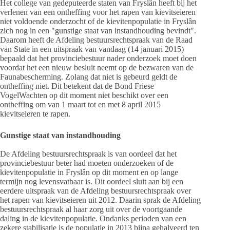
Het college van gedeputeerde staten van Fryslân heeft bij het
verlenen van een ontheffing voor het rapen van kievitseieren
niet voldoende onderzocht of de kievitenpopulatie in Fryslân
zich nog in een "gunstige staat van instandhouding bevindt".
Daarom heeft de Afdeling bestuursrechtspraak van de Raad
van State in een uitspraak van vandaag (14 januari 2015)
bepaald dat het provinciebestuur nader onderzoek moet doen
voordat het een nieuw besluit neemt op de bezwaren van de
Faunabescherming. Zolang dat niet is gebeurd geldt de
ontheffing niet. Dit betekent dat de Bond Friese
VogelWachten op dit moment niet beschikt over een
ontheffing om van 1 maart tot en met 8 april 2015
kievitseieren te rapen.
Gunstige staat van instandhouding
De Afdeling bestuursrechtspraak is van oordeel dat het
provinciebestuur beter had moeten onderzoeken of de
kievitenpopulatie in Fryslân op dit moment en op lange
termijn nog levensvatbaar is. Dit oordeel sluit aan bij een
eerdere uitspraak van de Afdeling bestuursrechtspraak over
het rapen van kievitseieren uit 2012. Daarin sprak de Afdeling
bestuursrechtspraak al haar zorg uit over de voortgaande
daling in de kievitenpopulatie. Ondanks perioden van een
zekere stabilisatie is de populatie in 2013 bijna gehalveerd ten