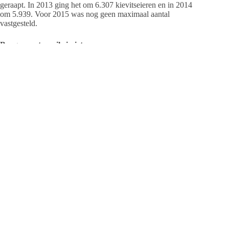
geraapt. In 2013 ging het om 6.307 kievitseieren en in 2014
om 5.939. Voor 2015 was nog geen maximaal aantal
vastgesteld.
Burgemeester wil ei niet
Burgemeester Gerard van Klaveren van de gemeente
Westellingwerf (Wolvega) heeft vorige week al aangekondigd
geen eerste ei te willen ontvangen. Hij meldde dat in zijn
nieuwjaarsrede. Burgemeester De Hoop van Ameland deed
een dergelijke mededeling niet. Hij laat de traditie van de
ontvangst van het eerste kievitsei op Ameland afhangen van
het oordeel van de Raad van State.
Bron: Raad van State en eigen redactie
⇒
lees hier wat CDA Fryslân er van vindt
⇒
bekijk op het Vogel blog wie op Ameland het eerste
kievitsei hebben gevonden