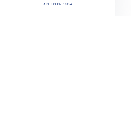
ARTIKELEN: 18154
VORIGE
VOLGENDE
Gerelateerde berichten