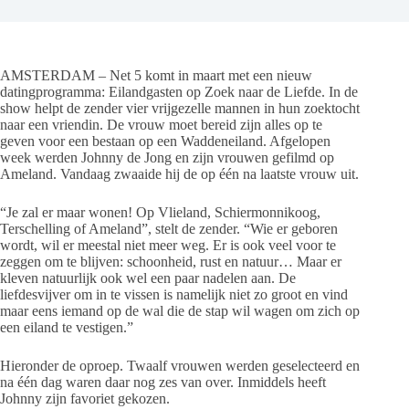
AMSTERDAM – Net 5 komt in maart met een nieuw
datingprogramma: Eilandgasten op Zoek naar de Liefde. In de
show helpt de zender vier vrijgezelle mannen in hun zoektocht
naar een vriendin. De vrouw moet bereid zijn alles op te
geven voor een bestaan op een Waddeneiland. Afgelopen
week werden Johnny de Jong en zijn vrouwen gefilmd op
Ameland. Vandaag zwaaide hij de op één na laatste vrouw uit.
“Je zal er maar wonen! Op Vlieland, Schiermonnikoog,
Terschelling of Ameland”, stelt de zender. “Wie er geboren
wordt, wil er meestal niet meer weg. Er is ook veel voor te
zeggen om te blijven: schoonheid, rust en natuur… Maar er
kleven natuurlijk ook wel een paar nadelen aan. De
liefdesvijver om in te vissen is namelijk niet zo groot en vind
maar eens iemand op de wal die de stap wil wagen om zich op
een eiland te vestigen.”
Hieronder de oproep. Twaalf vrouwen werden geselecteerd en
na één dag waren daar nog zes van over. Inmiddels heeft
Johnny zijn favoriet gekozen.