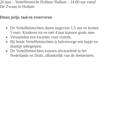
26 juni – Vertelfietstocht Hollum/ Ballum – 14:00 uur vanaf
De Zwaan in Hollum
Duur, prijs, taal en reserveren
De Vertelfietstochten duren ongeveer 1,5 uur en kosten
5 euro. Kinderen tot en met 4 jaar kunnen gratis mee.
Verzamelen een kwartier voor vertrek.
Bij beide Vertelfietstochten is halverwege een hapje en
drankje inbegrepen.
De Vertelfietstochten kunnen afwisselend in het
Nederlands en Duits, afhankelijk van de deelnemers.
Reserveren kan bij Dimphy Timmers. Haar
telefoonnummer is 06 246 303 18 en haar e-mailadres
is
dimphy_peter@hotmail.com
Bij erg slecht weer gaan de vertelfietstochten niet door.