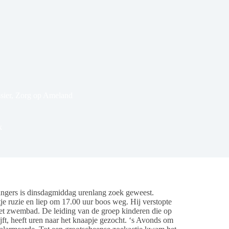
sier
,
Zorg op Ameland
k
gers is dinsdagmiddag urenlang zoek geweest.
je ruzie en liep om 17.00 uur boos weg. Hij verstopte
et zwembad. De leiding van de groep kinderen die op
ft, heeft uren naar het knaapje gezocht. ‘s Avonds om