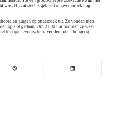
 alarmeerde. Tot een grootscheepse zoekactie kwam het
ht was. Hij zat slechts gekleed in zwembroek nog
oord en gingen op onderzoek uit. Ze vonden niets
e toen op slot gedaan. Om 21.00 uur hoorden ze weer
 het knaapje tevoorschijn. Verkleumd en hongerig
ersbureau Ameland. De nieuwsvoorziening wordt
maak als nieuwsblog voortgezet door een externe
wijnen.