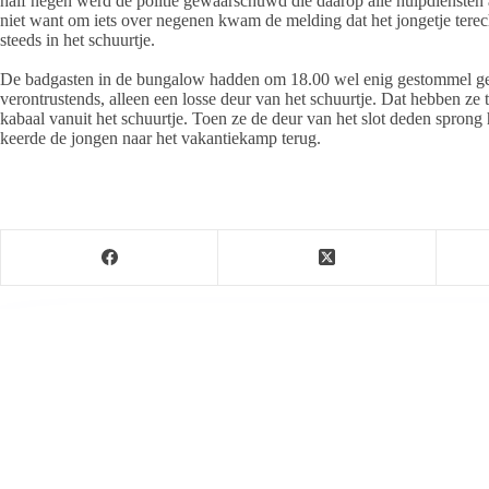
half negen werd de politie gewaarschuwd die daarop alle hulpdiensten
niet want om iets over negenen kwam de melding dat het jongetje terec
steeds in het schuurtje.
De badgasten in de bungalow hadden om 18.00 wel enig gestommel geh
verontrustends, alleen een losse deur van het schuurtje. Dat hebben z
kabaal vanuit het schuurtje. Toen ze de deur van het slot deden sprong
keerde de jongen naar het vakantiekamp terug.
Jeanet de Jong
Jeanet de Jong stopt op 31 augustus 2023 met haar P
onder dezelfde naam, met een ander logo en andere op
partij. De mailadressen gekoppeld aan de website verd