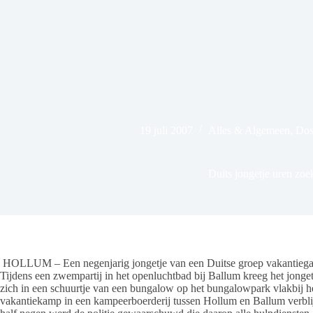
19 juli 2007
Alles & Algemeen
,
Dos
Duits jongetje uren zoe
HOLLUM – Een negenjarig jongetje van een Duitse groep vakantiegan
Tijdens een zwempartij in het openluchtbad bij Ballum kreeg het jonget
zich in een schuurtje van een bungalow op het bungalowpark vlakbij h
vakantiekamp in een kampeerboerderij tussen Hollum en Ballum verblij