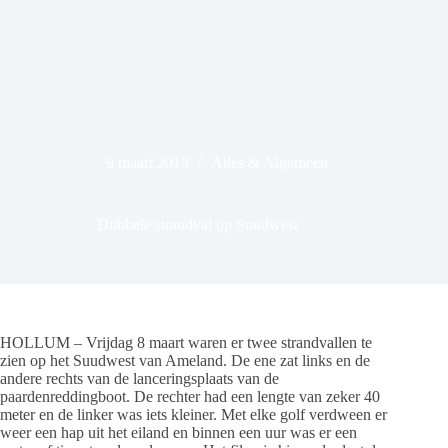
9 maart 2019
Alles & Algemeen
Dubbele strandval op Suudwest
HOLLUM – Vrijdag 8 maart waren er twee strandvallen te
zien op het Suudwest van Ameland. De ene zat links en de
andere rechts van de lanceringsplaats van de
paardenreddingboot. De rechter had een lengte van zeker 40
meter en de linker was iets kleiner. Met elke golf verdween er
weer een hap uit het eiland en binnen een uur was er een