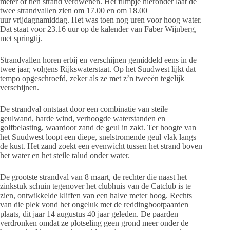
meter of tien strand verdwenen. Het filmpje hieronder laat de
twee strandvallen zien om 17.00 en om 18.00
uur vrijdagnamiddag. Het was toen nog uren voor hoog water.
Dat staat voor 23.16 uur op de kalender van Faber Wijnberg,
met springtij.
Strandvallen horen erbij en verschijnen gemiddeld eens in de
twee jaar, volgens Rijkswaterstaat. Op het Suudwest lijkt dat
tempo opgeschroefd, zeker als ze met z’n tweeën tegelijk
verschijnen.
De strandval ontstaat door een combinatie van steile
geulwand, harde wind, verhoogde waterstanden en
golfbelasting, waardoor zand de geul in zakt. Ter hoogte van
het Suudwest loopt een diepe, snelstromende geul vlak langs
de kust. Het zand zoekt een evenwicht tussen het strand boven
het water en het steile talud onder water.
De grootste strandval van 8 maart, de rechter die naast het
zinkstuk schuin tegenover het clubhuis van de Catclub is te
zien, ontwikkelde kliffen van een halve meter hoog. Rechts
van die plek vond het ongeluk met de reddingbootpaarden
plaats, dit jaar 14 augustus 40 jaar geleden. De paarden
verdronken omdat ze plotseling geen grond meer onder de