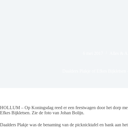
6 mei 2017
Alles & 
Daalders Plakje of Efkes Bijkletsen 
HOLLUM – Op Koningsdag reed er een feestwagen door het dorp met 
Efkes Bijkletsen. Zie de foto van Johan Bolijn.
Daalders Plakje was de benaming van de picknicktafel en bank aan he