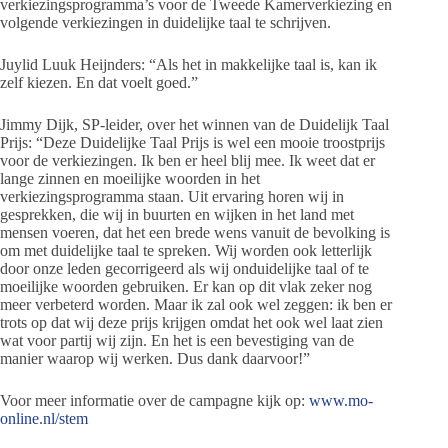
verkiezingsprogramma’s voor de Tweede Kamerverkiezing en
volgende verkiezingen in duidelijke taal te schrijven.
Juylid Luuk Heijnders: “Als het in makkelijke taal is, kan ik
zelf kiezen. En dat voelt goed.”
Jimmy Dijk, SP-leider, over het winnen van de Duidelijk Taal
Prijs: “Deze Duidelijke Taal Prijs is wel een mooie troostprijs
voor de verkiezingen. Ik ben er heel blij mee. Ik weet dat er
lange zinnen en moeilijke woorden in het
verkiezingsprogramma staan. Uit ervaring horen wij in
gesprekken, die wij in buurten en wijken in het land met
mensen voeren, dat het een brede wens vanuit de bevolking is
om met duidelijke taal te spreken. Wij worden ook letterlijk
door onze leden gecorrigeerd als wij onduidelijke taal of te
moeilijke woorden gebruiken. Er kan op dit vlak zeker nog
meer verbeterd worden. Maar ik zal ook wel zeggen: ik ben er
trots op dat wij deze prijs krijgen omdat het ook wel laat zien
wat voor partij wij zijn. En het is een bevestiging van de
manier waarop wij werken. Dus dank daarvoor!”
Voor meer informatie over de campagne kijk op:
www.mo-
online.nl/stem