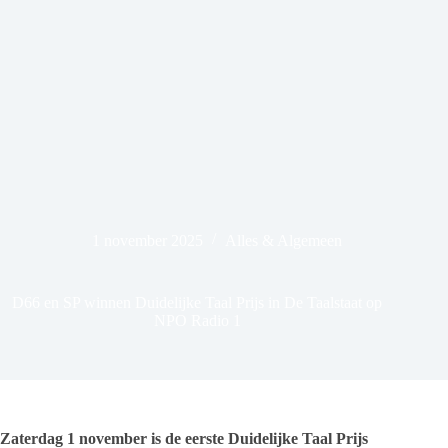
1 november 2025
Alles & Algemeen
D66 en SP winnen Duidelijke Taal Prijs in De Taalstaat op
NPO Radio 1
Zaterdag 1 november is de eerste Duidelijke Taal Prijs