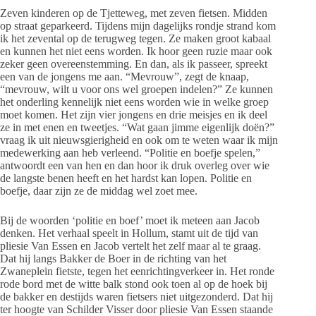
Zeven kinderen op de Tjetteweg, met zeven fietsen. Midden
op straat geparkeerd. Tijdens mijn dagelijks rondje strand kom
ik het zevental op de terugweg tegen. Ze maken groot kabaal
en kunnen het niet eens worden. Ik hoor geen ruzie maar ook
zeker geen overeenstemming. En dan, als ik passeer, spreekt
een van de jongens me aan. “Mevrouw”, zegt de knaap,
“mevrouw, wilt u voor ons wel groepen indelen?” Ze kunnen
het onderling kennelijk niet eens worden wie in welke groep
moet komen. Het zijn vier jongens en drie meisjes en ik deel
ze in met enen en tweetjes. “Wat gaan jimme eigenlijk doën?”
vraag ik uit nieuwsgierigheid en ook om te weten waar ik mijn
medewerking aan heb verleend. “Politie en boefje spelen,”
antwoordt een van hen en dan hoor ik druk overleg over wie
de langste benen heeft en het hardst kan lopen. Politie en
boefje, daar zijn ze de middag wel zoet mee.
Bij de woorden ‘politie en boef’ moet ik meteen aan Jacob
denken. Het verhaal speelt in Hollum, stamt uit de tijd van
pliesie Van Essen en Jacob vertelt het zelf maar al te graag.
Dat hij langs Bakker de Boer in de richting van het
Zwaneplein fietste, tegen het eenrichtingverkeer in. Het ronde
rode bord met de witte balk stond ook toen al op de hoek bij
de bakker en destijds waren fietsers niet uitgezonderd. Dat hij
ter hoogte van Schilder Visser door pliesie Van Essen staande