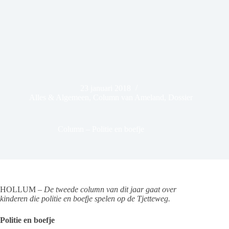
23 januari 2018
Alles & Algemeen
,
Column van Ameland
,
Dossier
Column – Politie en boefje
HOLLUM
– De tweede column van dit jaar gaat over
kinderen die politie en boefje spelen op de Tjetteweg.
Politie en boefje