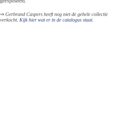
geëxposeerd.
⇒
Gerbrand Caspers heeft nog niet de gehele collectie
verkocht.
Kijk hier wat er in de catalogus staat.
Jeanet de Jong
Jeanet de Jong stopt op 31 augustus 2023 met
haar Persbureau Ameland. De nieuwsvoorziening
wordt onder dezelfde naam, met een ander logo
en andere opmaak als nieuwsblog voortgezet
door een externe partij. De mailadressen
gekoppeld aan de website verdwijnen.