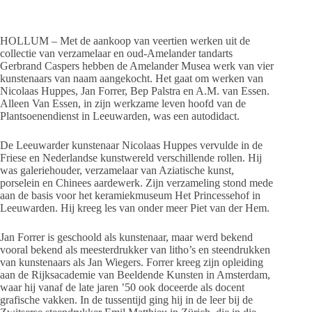
HOLLUM – Met de aankoop van veertien werken uit de
collectie van verzamelaar en oud-Amelander tandarts
Gerbrand Caspers hebben de Amelander Musea werk van vier
kunstenaars van naam aangekocht. Het gaat om werken van
Nicolaas Huppes, Jan Forrer, Bep Palstra en A.M. van Essen.
Alleen Van Essen, in zijn werkzame leven hoofd van de
Plantsoenendienst in Leeuwarden, was een autodidact.
De Leeuwarder kunstenaar Nicolaas Huppes vervulde in de
Friese en Nederlandse kunstwereld verschillende rollen. Hij
was galeriehouder, verzamelaar van Aziatische kunst,
porselein en Chinees aardewerk. Zijn verzameling stond mede
aan de basis voor het keramiekmuseum Het Princessehof in
Leeuwarden. Hij kreeg les van onder meer Piet van der Hem.
Jan Forrer is geschoold als kunstenaar, maar werd bekend
vooral bekend als meesterdrukker van litho’s en steendrukken
van kunstenaars als Jan Wiegers. Forrer kreeg zijn opleiding
aan de Rijksacademie van Beeldende Kunsten in Amsterdam,
waar hij vanaf de late jaren ’50 ook doceerde als docent
grafische vakken. In de tussentijd ging hij in de leer bij de