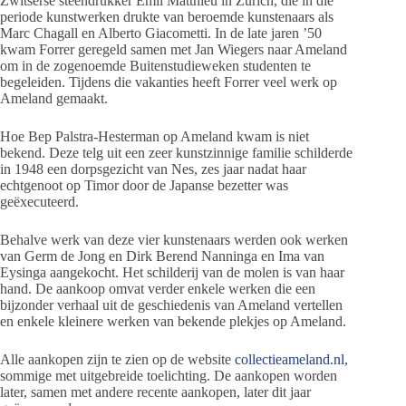
Zwitserse steendrukker Emil Matthieu in Zürich, die in die
periode kunstwerken drukte van beroemde kunstenaars als
Marc Chagall en Alberto Giacometti. In de late jaren ’50
kwam Forrer geregeld samen met Jan Wiegers naar Ameland
om in de zogenoemde Buitenstudieweken studenten te
begeleiden. Tijdens die vakanties heeft Forrer veel werk op
Ameland gemaakt.
Hoe Bep Palstra-Hesterman op Ameland kwam is niet
bekend. Deze telg uit een zeer kunstzinnige familie schilderde
in 1948 een dorpsgezicht van Nes, zes jaar nadat haar
echtgenoot op Timor door de Japanse bezetter was
geëxecuteerd.
Behalve werk van deze vier kunstenaars werden ook werken
van Germ de Jong en Dirk Berend Nanninga en Ima van
Eysinga aangekocht. Het schilderij van de molen is van haar
hand. De aankoop omvat verder enkele werken die een
bijzonder verhaal uit de geschiedenis van Ameland vertellen
en enkele kleinere werken van bekende plekjes op Ameland.
Alle aankopen zijn te zien op de website
collectieameland.nl
,
sommige met uitgebreide toelichting. De aankopen worden
later, samen met andere recente aankopen, later dit jaar