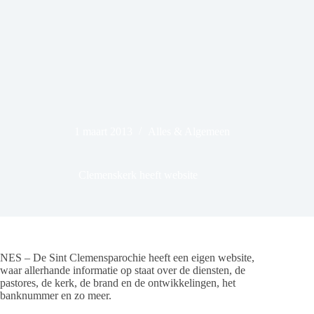
1 maart 2013
Alles & Algemeen
Clemenskerk heeft website
NES – De Sint Clemensparochie heeft een eigen website,
waar allerhande informatie op staat over de diensten, de
pastores, de kerk, de brand en de ontwikkelingen, het
banknummer en zo meer.