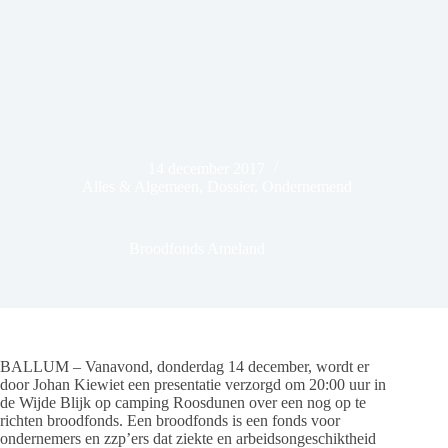
14 december 2017
Alles & Algemeen
,
Dossier
,
Ondernemend
Broodfonds Ameland
BALLUM – Vanavond, donderdag 14 december, wordt er
door Johan Kiewiet een presentatie verzorgd om 20:00 uur in
de Wijde Blijk op camping Roosdunen over een nog op te
richten broodfonds. Een broodfonds is een fonds voor
ondernemers en zzp’ers dat ziekte en arbeidsongeschiktheid