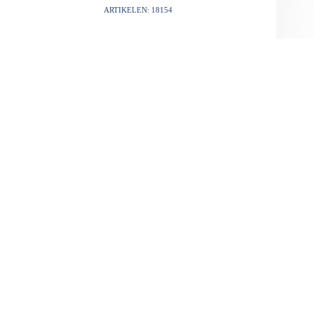
ARTIKELEN: 18154
VORIGE
VOLGENDE
Gerelateerde berichten