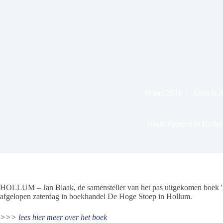
30 mei 2011
Alles & 
Blaak signeert in Hollu
HOLLUM – Jan Blaak, de samensteller van het pas uitgekomen boek '
afgelopen zaterdag in boekhandel De Hoge Stoep in Hollum.
>>> lees hier meer over het boek