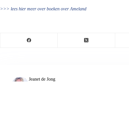
>>> lees hier meer over boeken over Ameland
Jeanet de Jong
Jeanet de Jong stopt op 31 augustus 2023 met haar P
onder dezelfde naam, met een ander logo en andere op
partij. De mailadressen gekoppeld aan de website verd
ARTIKELEN: 18154