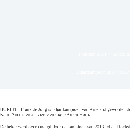
1 februari 2014
School &
Biljartkampioen 2014 van A
BUREN – Frank de Jong is biljartkampioen van Ameland geworden door 
Karin Anema en als vierde eindigde Anton Horn.
De beker werd overhandigd door de kampioen van 2013 Johan Hoekst