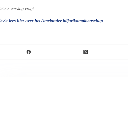
>>> verslag volgt
>>> lees hier over het Amelander biljartkampioenschap
Jeanet de Jong
Jeanet de Jong stopt op 31 augustus 2023 met haar P
onder dezelfde naam, met een ander logo en andere op
partij. De mailadressen gekoppeld aan de website verd