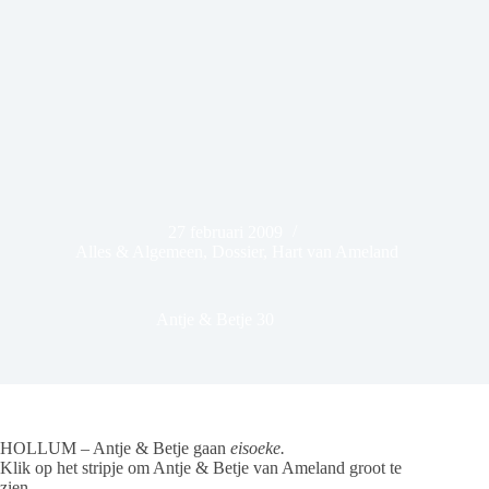
27 februari 2009
Alles & Algemeen
,
Dossier
,
Hart van Ameland
Antje & Betje 30
HOLLUM – Antje & Betje gaan
eisoeke.
Klik op het stripje om Antje & Betje van Ameland groot te
zien.