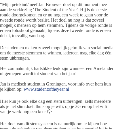
“Mijn petekind/ neef Jan Brouwer doet op dit moment mee
aan de verkiezing 'The Student of the Year'. Hij is de eerste
ronde doorgekomen en er nu nog een week te gaan voor de
tweede ronde wordt beslist. Het doel nu nog is dat zoveel
mogelijk mensen op hem stemmen. Tijdens de vorige ronde is
er een fotoshoot gemaakt, tijdens deze tweede ronde is er een
debat, toevallig vandaag.
De studenten maken zoveel mogelijk gebruik van social media
om de meeste stemmen te winnen, iedereen mag elke dag één
stem uitbrengen.
Het zou natuurlijk hartstikke leuk zijn wanneer een Amelander
uitgeroepen wordt tot student van het jaar!
Jan is medisch student in Groningen, voor info over hem kun
je kijken op:
www.studentoftheyear.nl
Hier kun je ook elke dag een stem uitbrengen, zelfs meerdere
als je het slim doet: thuis op je wifi, op je 3G en op het wifi
van je werk nóg een keer 🙂
Het doel van dit stemsysteem is natuurlijk om te kijken hoe
trouw de achterban van deze student is en hoe creatief hij is in