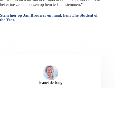
het er toe zetten mensen op hem te laten stemmen.”
Stem hier op Jan Brouwer en maak hem The Student of
the Year.
Jeanet de Jong
Jeanet de Jong stopt op 31 augustus 2023 met
haar Persbureau Ameland. De nieuwsvoorziening
wordt onder dezelfde naam, met een ander logo
en andere opmaak als nieuwsblog voortgezet
door een externe partij. De mailadressen
gekoppeld aan de website verdwijnen.