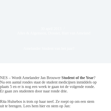
30 april 2013
Alles & Algemeen
,
Dossier
,
Hart van Ameland
Amelander Student van het jaar?
NES – Wordt Amelander Jan Brouwer
Student of the Year
?
Na een aantal rondes staat de student medicijnen inmiddels op
plaats 5 en er is nog een week te gaan tot de volgende ronde.
Er gaan zes studenten door naar ronde drie.
Rita Hulsebos is trots op haar neef. Ze roept op om een stem
uit te brengen. Lees hem hier en stem op Jan: