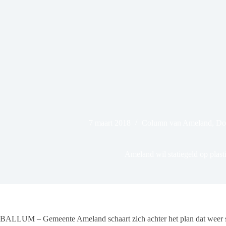
7 maart 2018
Column van Ameland
,
Dos
Ameland wil statiegeld op plasti
BALLUM – Gemeente Ameland schaart zich achter het plan dat weer stat