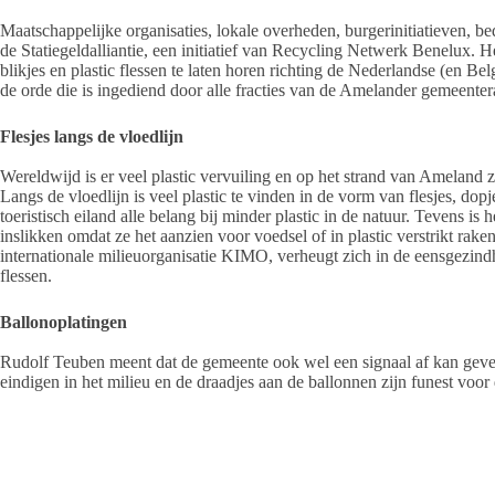
Maatschappelijke organisaties, lokale overheden, burgerinitiatieven, be
de Statiegeldalliantie, een initiatief van Recycling Netwerk Benelux. H
blikjes en plastic flessen te laten horen richting de Nederlandse (en 
de orde die is ingediend door alle fracties van de Amelander gemeenter
Flesjes langs de vloedlijn
Wereldwijd is er veel plastic vervuiling en op het strand van Ameland z
Langs de vloedlijn is veel plastic te vinden in de vorm van flesjes, do
toeristisch eiland alle belang bij minder plastic in de natuur. Tevens is
inslikken omdat ze het aanzien voor voedsel of in plastic verstrikt rake
internationale milieuorganisatie KIMO, verheugt zich in de eensgezindhe
flessen.
Ballonoplatingen
Rudolf Teuben meent dat de gemeente ook wel een signaal af kan geven
eindigen in het milieu en de draadjes aan de ballonnen zijn funest voo
zee.” De Hoop is daar ook groot voorstander en bekijkt of het gemeen
opgenomen in de APV.
→
lees hier de column Ballon