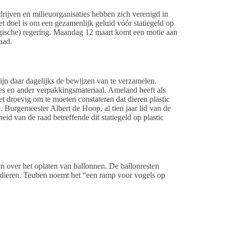
drijven en milieuorganisaties hebben zich verenigd in
et doel is om een gezamenlijk geluid vóór statiegeld op
Belgische) regering. Maandag 12 maart komt een motie aan
aad.
ijn daar dagelijks de bewijzen van te verzamelen.
pjes en ander verpakkingsmateriaal. Ameland heeft als
 het droevig om te moeten constateren dat dieren plastic
n. Burgemeester Albert de Hoop, al tien jaar lid van de
id van de raad betreffende dit statiegeld op plastic
 over het oplaten van ballonnen. De ballonresten
r dieren. Teuben noemt het “een ramp voor vogels op
telijke verbod voor ballonopladingen kan worden