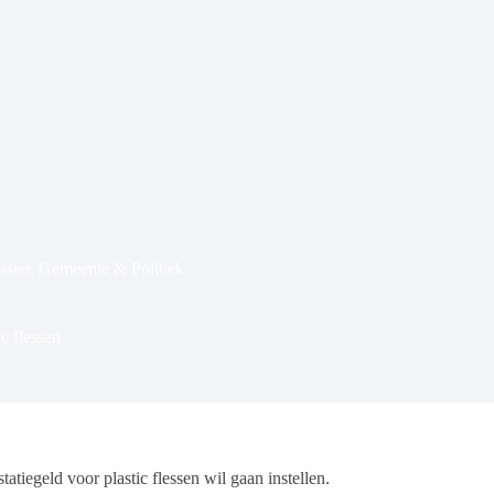
sier
,
Gemeente & Politiek
c flessen
iegeld voor plastic flessen wil gaan instellen.