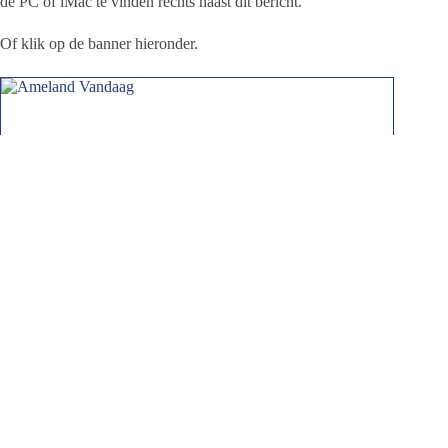
de PC of iMac te vinden rechts naast dit bericht.
Of klik op de banner hieronder.
Jeanet de Jong
Jeanet de Jong stopt op 31 augustus 2023 met
haar Persbureau Ameland. De nieuwsvoorziening
wordt onder dezelfde naam, met een ander logo
en andere opmaak als nieuwsblog voortgezet
door een externe partij. De mailadressen
gekoppeld aan de website verdwijnen.