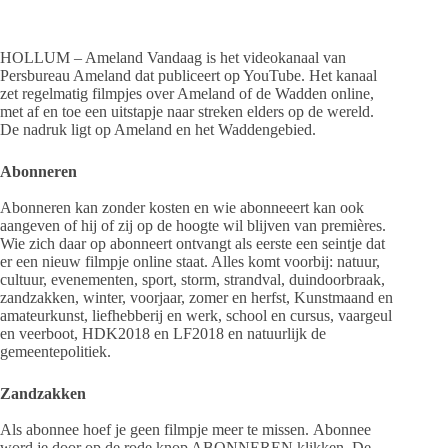
HOLLUM – Ameland Vandaag is het videokanaal van
Persbureau Ameland dat publiceert op YouTube. Het kanaal
zet regelmatig filmpjes over Ameland of de Wadden online,
met af en toe een uitstapje naar streken elders op de wereld.
De nadruk ligt op Ameland en het Waddengebied.
Abonneren
Abonneren kan zonder kosten en wie abonneeert kan ook
aangeven of hij of zij op de hoogte wil blijven van premières.
Wie zich daar op abonneert ontvangt als eerste een seintje dat
er een nieuw filmpje online staat. Alles komt voorbij: natuur,
cultuur, evenementen, sport, storm, strandval, duindoorbraak,
zandzakken, winter, voorjaar, zomer en herfst, Kunstmaand en
amateurkunst, liefhebberij en werk, school en cursus, vaargeul
en veerboot, HDK2018 en LF2018 en natuurlijk de
gemeentepolitiek.
Zandzakken
Als abonnee hoef je geen filmpje meer te missen. Abonnee
word je door op de rode knop ABONNEREN klikken. De