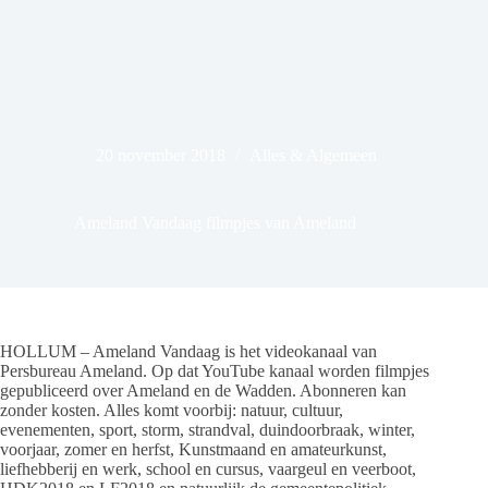
20 november 2018
Alles & Algemeen
Ameland Vandaag filmpjes van Ameland
HOLLUM – Ameland Vandaag is het videokanaal van
Persbureau Ameland. Op dat YouTube kanaal worden filmpjes
gepubliceerd over Ameland en de Wadden. Abonneren kan
zonder kosten. Alles komt voorbij: natuur, cultuur,
evenementen, sport, storm, strandval, duindoorbraak, winter,
voorjaar, zomer en herfst, Kunstmaand en amateurkunst,
liefhebberij en werk, school en cursus, vaargeul en veerboot,