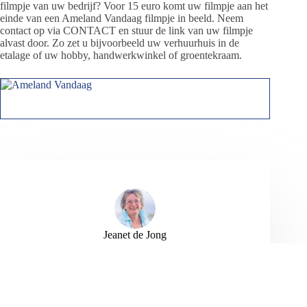
filmpje van uw bedrijf? Voor 15 euro komt uw filmpje aan het
einde van een Ameland Vandaag filmpje in beeld. Neem
contact op via CONTACT en stuur de link van uw filmpje
alvast door. Zo zet u bijvoorbeeld uw verhuurhuis in de
etalage of uw hobby, handwerkwinkel of groentekraam.
Jeanet de Jong
Jeanet de Jong stopt op 31 augustus 2023 met
haar Persbureau Ameland. De nieuwsvoorziening
wordt onder dezelfde naam, met een ander logo
en andere opmaak als nieuwsblog voortgezet
door een externe partij. De mailadressen