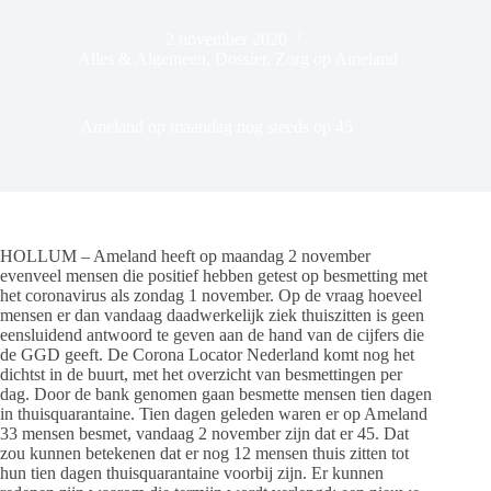
2 november 2020
Alles & Algemeen
,
Dossier
,
Zorg op Ameland
Ameland op maandag nog steeds op 45
HOLLUM – Ameland heeft op maandag 2 november
evenveel mensen die positief hebben getest op besmetting met
het coronavirus als zondag 1 november. Op de vraag hoeveel
mensen er dan vandaag daadwerkelijk ziek thuiszitten is geen
eensluidend antwoord te geven aan de hand van de cijfers die
de GGD geeft. De Corona Locator Nederland komt nog het
dichtst in de buurt, met het overzicht van besmettingen per
dag. Door de bank genomen gaan besmette mensen tien dagen
in thuisquarantaine. Tien dagen geleden waren er op Ameland
33 mensen besmet, vandaag 2 november zijn dat er 45. Dat
zou kunnen betekenen dat er nog 12 mensen thuis zitten tot
hun tien dagen thuisquarantaine voorbij zijn. Er kunnen