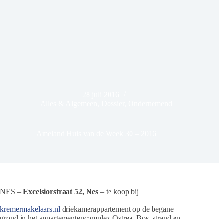
28 juli 2016
Alles & Algemeen
,
Dossier
,
Ondernemend
Ameland Huis van de Week 30 – 2016
NES –
Excelsiorstraat 52, Nes
– te koop bij
kremermakelaars.nl
driekamerappartement op de begane
grond in het appartementencomplex Ostrea. Bos, strand en