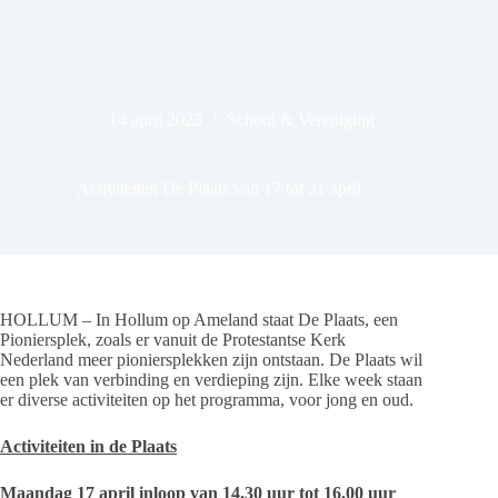
14 april 2023
School & Vereniging
Activiteiten De Plaats van 17 tot 21 april
HOLLUM – In Hollum op Ameland staat De Plaats, een
Pioniersplek, zoals er vanuit de Protestantse Kerk
Nederland meer pioniersplekken zijn ontstaan. De Plaats wil
een plek van verbinding en verdieping zijn. Elke week staan
er diverse activiteiten op het programma, voor jong en oud.
Activiteiten in de Plaats
Maandag 17 april inloop van 14.30 uur tot 16.00 uur