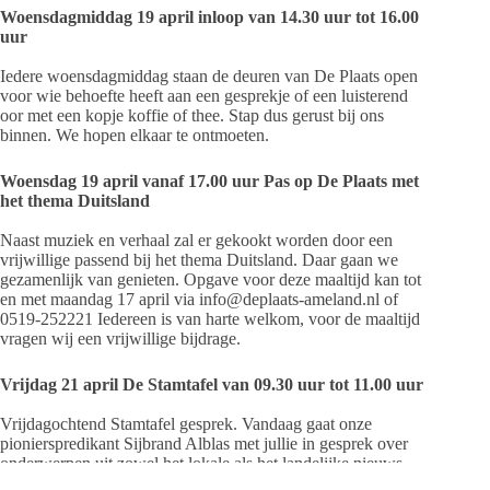
Woensdagmiddag 19 april inloop van 14.30 uur tot 16.00
uur
Iedere woensdagmiddag staan de deuren van De Plaats open
voor wie behoefte heeft aan een gesprekje of een luisterend
oor met een kopje koffie of thee. Stap dus gerust bij ons
binnen. We hopen elkaar te ontmoeten.
Woensdag 19 april vanaf 17.00 uur Pas op De Plaats met
het thema Duitsland
Naast muziek en verhaal zal er gekookt worden door een
vrijwillige passend bij het thema Duitsland. Daar gaan we
gezamenlijk van genieten. Opgave voor deze maaltijd kan tot
en met maandag 17 april via info@deplaats-ameland.nl of
0519-252221 Iedereen is van harte welkom, voor de maaltijd
vragen wij een vrijwillige bijdrage.
Vrijdag 21 april De Stamtafel van 09.30 uur tot 11.00 uur
Vrijdagochtend Stamtafel gesprek. Vandaag gaat onze
pionierspredikant Sijbrand Alblas met jullie in gesprek over
onderwerpen uit zowel het lokale als het landelijke nieuws.