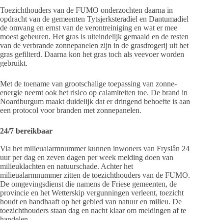
Toezichthouders van de FUMO onderzochten daarna in
opdracht van de gemeenten Tytsjerksteradiel en Dantumadiel
de omvang en ernst van de verontreiniging en wat er mee
moest gebeuren. Het gras is uiteindelijk gemaaid en de resten
van de verbrande zonnepanelen zijn in de grasdrogerij uit het
gras gefilterd. Daarna kon het gras toch als veevoer worden
gebruikt.
Met de toename van grootschalige toepassing van zonne-
energie neemt ook het risico op calamiteiten toe. De brand in
Noardburgum maakt duidelijk dat er dringend behoefte is aan
een protocol voor branden met zonnepanelen.
24/7 bereikbaar
Via het milieualarmnummer kunnen inwoners van Fryslân 24
uur per dag en zeven dagen per week melding doen van
milieuklachten en natuurschade. Achter het
milieualarmnummer zitten de toezichthouders van de FUMO.
De omgevingsdienst die namens de Friese gemeenten, de
provincie en het Wetterskip vergunningen verleent, toezicht
houdt en handhaaft op het gebied van natuur en milieu. De
toezichthouders staan dag en nacht klaar om meldingen af te
handelen.