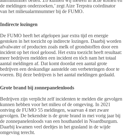
alarmnummer bellen. Zo kunnen wij meteen in actie komen en
de meldingen onderzoeken,’ zegt Aize Terpstra coördinator
van het milieualarmnummer bij de FUMO.
Indirecte lozingen
De FUMO heeft het afgelopen jaar extra tijd en energie
gestoken in het toezicht op indirecte lozingen. Daarbij worden
afvalwater of producten zoals melk of grondstoffen door een
incident op het riool geloosd. Het extra toezicht heeft resultaat:
meer bedrijven meldden een incident en tóch nam het totaal
aantal meldingen af. Dat komt doordat een aantal grote
bedrijven een deskundige aanstelde om verbeteringen door te
voeren. Bij deze bedrijven is het aantal meldingen gedaald.
Grote brand bij zonnepanelenloods
Bedrijven zijn verplicht zelf incidenten te melden die gevolgen
kunnen hebben voor het milieu of de omgeving. In 2021
ontving de FUMO 55 meldingen, waarvan 4 met zware
gevolgen. De bekendste is de grote brand in mei vorig jaar bij
de zonnepanelenloods van een houthandel in Noardburgum.
Daarbij kwamen veel deeltjes in het grasland in de wijde
omgeving terecht.