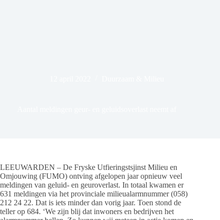
12 april 2022
Duurzaam & Milieu
Aantal meldingen geur- en geluidsoverlast neemt af
LEEUWARDEN – De Fryske Utfieringstsjinst Milieu en
Omjouwing (FUMO) ontving afgelopen jaar opnieuw veel
meldingen van geluid- en geuroverlast. In totaal kwamen er
631 meldingen via het provinciale milieualarmnummer (058)
212 24 22. Dat is iets minder dan vorig jaar. Toen stond de
teller op 684. ‘We zijn blij dat inwoners en bedrijven het