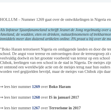
HOLLUM – Nummer 1269 gaat over de ontwikkelingen in Nigeria en a
Als Infoteur Sjaanfanameland schrijft Jeanet de Jong regelmatig over
Ameland, de wadden, eten en drinken, natuurfenomenen of trekharmoni
inmiddels meer dan duizend artikelen online. PA praat u bij over de me
"Boko Haram terroriseert Nigeria en omliggende landen en door die ter
school. De angst voor terreur en ontvoeringen door de terreurgroep zit
veelvuldig doelwit en het grootste voorbeeld van terreur op een schoo
Chibok, leerlingen van een school in de stad in Nigeria. De meisjes z
er ontstond een wereldwijde actie om de meisjes terug naar hun ouders
worden veel gegijzelden bevrijd, maar de meisjes van Chibok zijn daar n
⇒ lees hier nummer
1269
over
Boko Haram
⇒ lees hier nummer
1268
over
IS in januari 2017
⇒ lees hier nummer
1267
over
Terrorisme in 2017