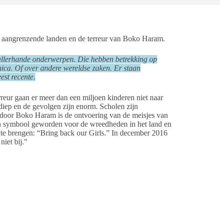
angrenzende landen en de terreur van Boko Haram.
 allerhande onderwerpen. Die hebben betrekking op
ca. Of over andere wereldse zaken. Er staan
est recente.
reur gaan er meer dan een miljoen kinderen niet naar
 diep en de gevolgen zijn enorm. Scholen zijn
l door Boko Haram is de ontvoering van de meisjes van
ijn symbool geworden voor de wreedheden in het land en
 te brengen: “Bring back our Girls.” In december 2016
iet bij."