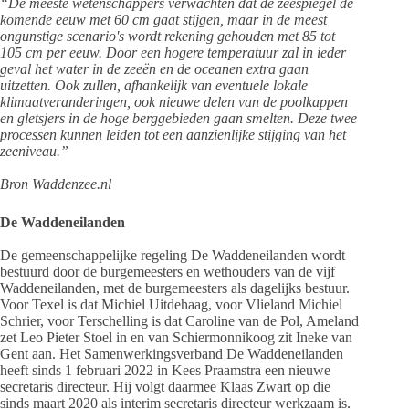
“De meeste wetenschappers verwachten dat de zeespiegel de
komende eeuw met 60 cm gaat stijgen, maar in de meest
ongunstige scenario's wordt rekening gehouden met 85 tot
105 cm per eeuw. Door een hogere temperatuur zal in ieder
geval het water in de zeeën en de oceanen extra gaan
uitzetten. Ook zullen, afhankelijk van eventuele lokale
klimaatveranderingen, ook nieuwe delen van de poolkappen
en gletsjers in de hoge berggebieden gaan smelten. Deze twee
processen kunnen leiden tot een aanzienlijke stijging van het
zeeniveau.”
Bron Waddenzee.nl
De Waddeneilanden
De gemeenschappelijke regeling De Waddeneilanden wordt
bestuurd door de burgemeesters en wethouders van de vijf
Waddeneilanden, met de burgemeesters als dagelijks bestuur.
Voor Texel is dat Michiel Uitdehaag, voor Vlieland Michiel
Schrier, voor Terschelling is dat Caroline van de Pol, Ameland
zet Leo Pieter Stoel in en van Schiermonnikoog zit Ineke van
Gent aan. Het Samenwerkingsverband De Waddeneilanden
heeft sinds 1 februari 2022 in Kees Praamstra een nieuwe
secretaris directeur. Hij volgt daarmee Klaas Zwart op die
sinds maart 2020 als interim secretaris directeur werkzaam is.