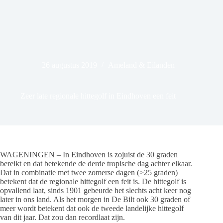
26 augustus 2019
Ameland & Eilanden
Zeer late regionale hittegolf in Eindhoven een feit
WAGENINGEN – In Eindhoven is zojuist de 30 graden
bereikt en dat betekende de derde tropische dag achter elkaar.
Dat in combinatie met twee zomerse dagen (>25 graden)
betekent dat de regionale hittegolf een feit is. De hittegolf is
opvallend laat, sinds 1901 gebeurde het slechts acht keer nog
later in ons land. Als het morgen in De Bilt ook 30 graden of
meer wordt betekent dat ook de tweede landelijke hittegolf
van dit jaar. Dat zou dan recordlaat zijn.