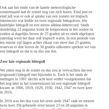
Ook aan het einde van de laatste meteorologische
zomermaand laat de zomer nog van zich horen. Eind juni en
eind juli was er ook al sprake van een zomers tot tropisch
intermezzo wat leidde tot twee regionale hittegolven, één
landelijke hittegolf en een nieuw alltime-hitterecord. Sinds
donderdag 22 augustus komt de temperatuur in het oosten en
zuiden al dagelijks boven de 25 graden uit en sinds afgelopen
zaterdag werd het daar ook tropisch warm. In een periode van
ten minste vijf dagen achter elkaar van meer dan 25 graden,
waarvan er drie boven de 30 graden uitkomen spreken we van
een hittegolf en dat is nu dus een feit.
Zeer late regionale hittegolf
We zitten nog in de zomer en dus zou je verwachten dat een
(regionale) hittegolf niet bijzonder is. Toch is het sinds de
metingen in 1901 slechts acht keer eerder voorgekomen dat
het nog later in het zomerseizoen tot een regionale hittegolf
kwam: in 1906, 1919, 1929, 1930, 1942, 1947 en twee keer
in 2016.
In 2016 was het dus voor het eerst sinds 1947 raak en meteen
twee keer. Dit gebeurde eerst tussen 23 en 28 augustus in