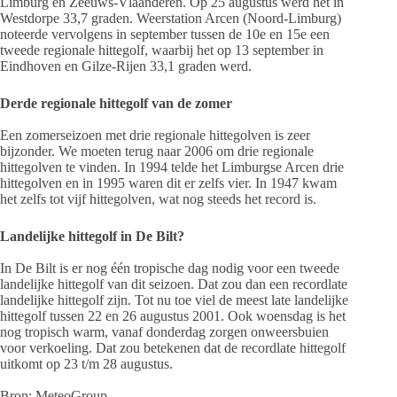
Limburg en Zeeuws-Vlaanderen. Op 25 augustus werd het in
Westdorpe 33,7 graden. Weerstation Arcen (Noord-Limburg)
noteerde vervolgens in september tussen de 10e en 15e een
tweede regionale hittegolf, waarbij het op 13 september in
Eindhoven en Gilze-Rijen 33,1 graden werd.
Derde regionale hittegolf van de zomer
Een zomerseizoen met drie regionale hittegolven is zeer
bijzonder. We moeten terug naar 2006 om drie regionale
hittegolven te vinden. In 1994 telde het Limburgse Arcen drie
hittegolven en in 1995 waren dit er zelfs vier. In 1947 kwam
het zelfs tot vijf hittegolven, wat nog steeds het record is.
Landelijke hittegolf in De Bilt?
In De Bilt is er nog één tropische dag nodig voor een tweede
landelijke hittegolf van dit seizoen. Dat zou dan een recordlate
landelijke hittegolf zijn. Tot nu toe viel de meest late landelijke
hittegolf tussen 22 en 26 augustus 2001. Ook woensdag is het
nog tropisch warm, vanaf donderdag zorgen onweersbuien
voor verkoeling. Dat zou betekenen dat de recordlate hittegolf
uitkomt op 23 t/m 28 augustus.
Bron: MeteoGroup