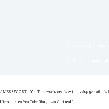
17 februari 2011
Alles 
You Tube campagnekanaal 
AMERSFOORT – You Tube wordt, net als twitter, volop gebruikt als 
Hieronder een You Tube filmpje van ChristenUnie.