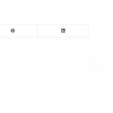
ersbureau Ameland. De nieuwsvoorziening wordt
maak als nieuwsblog voortgezet door een externe
wijnen.