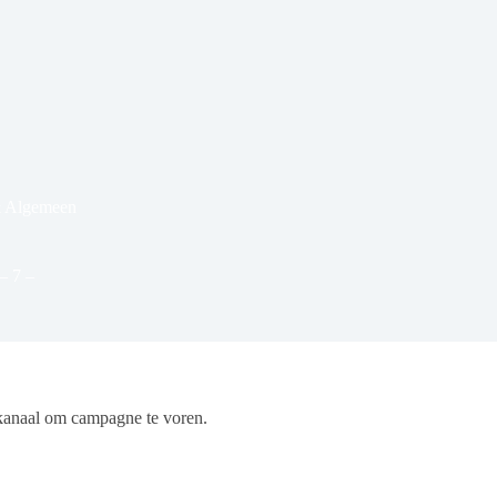
& Algemeen
– 7 –
kanaal om campagne te voren.