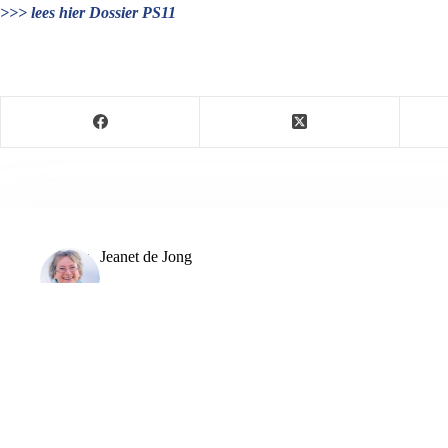
>>> lees hier Dossier PS11
Jeanet de Jong
Jeanet de Jong stopt op 31 augustus 2023 met haar P
onder dezelfde naam, met een ander logo en andere op
partij. De mailadressen gekoppeld aan de website verd
ARTIKELEN: 18154