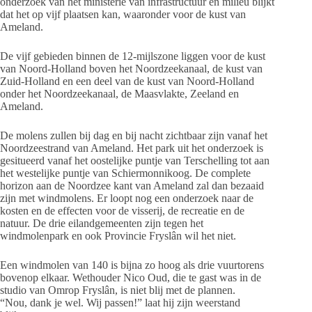
onderzoek van het ministerie van infrastructuur en milieu blijkt
dat het op vijf plaatsen kan, waaronder voor de kust van
Ameland.
De vijf gebieden binnen de 12-mijlszone liggen voor de kust
van Noord-Holland boven het Noordzeekanaal, de kust van
Zuid-Holland en een deel van de kust van Noord-Holland
onder het Noordzeekanaal, de Maasvlakte, Zeeland en
Ameland.
De molens zullen bij dag en bij nacht zichtbaar zijn vanaf het
Noordzeestrand van Ameland. Het park uit het onderzoek is
gesitueerd vanaf het oostelijke puntje van Terschelling tot aan
het westelijke puntje van Schiermonnikoog. De complete
horizon aan de Noordzee kant van Ameland zal dan bezaaid
zijn met windmolens. Er loopt nog een onderzoek naar de
kosten en de effecten voor de visserij, de recreatie en de
natuur. De drie eilandgemeenten zijn tegen het
windmolenpark en ook Provincie Fryslân wil het niet.
Een windmolen van 140 is bijna zo hoog als drie vuurtorens
bovenop elkaar. Wethouder Nico Oud, die te gast was in de
studio van Omrop Fryslân, is niet blij met de plannen.
“Nou, dank je wel. Wij passen!” laat hij zijn weerstand