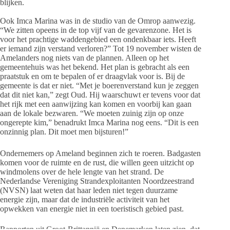
blijken.
Ook Imca Marina was in de studio van de Omrop aanwezig.
“We zitten opeens in de top vijf van de gevarenzone. Het is
voor het prachtige waddengebied een ondenkbaar iets. Heeft
er iemand zijn verstand verloren?” Tot 19 november wisten de
Amelanders nog niets van de plannen. Alleen op het
gemeentehuis was het bekend. Het plan is gebracht als een
praatstuk en om te bepalen of er draagvlak voor is. Bij de
gemeente is dat er niet. “Met je boerenverstand kun je zeggen
dat dit niet kan,” zegt Oud. Hij waarschuwt er tevens voor dat
het rijk met een aanwijzing kan komen en voorbij kan gaan
aan de lokale bezwaren. “We moeten zuinig zijn op onze
ongerepte kim,” benadrukt Imca Marina nog eens. “Dit is een
onzinnig plan. Dit moet men bijsturen!”
Ondernemers op Ameland beginnen zich te roeren. Badgasten
komen voor de ruimte en de rust, die willen geen uitzicht op
windmolens over de hele lengte van het strand. De
Nederlandse Vereniging Strandexploitanten Noordzeestrand
(NVSN) laat weten dat haar leden niet tegen duurzame
energie zijn, maar dat de industriële activiteit van het
opwekken van energie niet in een toeristisch gebied past.
Rapporten uit Groot-Brittannië en Denemarken laten zien, dat