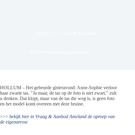
3 mei 2012
Alles & Algemeen
Wie heeft zwarte tas gevonden?
HOLLUM – Het gebeurde gisteravond: Anne-Sophie verloor
haar zwarte tas. "Ja maar, de tas op de foto is niet zwart," zult
u denken. Dat klopt, maar van de tas die weg is, is geen foto
en het model komt overeen met deze bruine.
>>>
bekijk hier in Vraag & Aanbod Ameland de oproep van
de eigenaresse