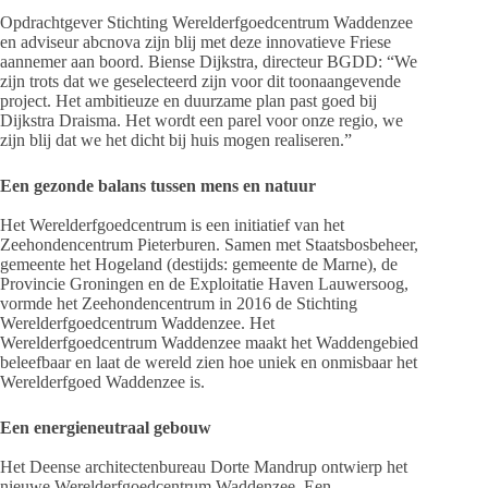
Opdrachtgever Stichting Werelderfgoedcentrum Waddenzee
en adviseur abcnova zijn blij met deze innovatieve Friese
aannemer aan boord. Biense Dijkstra, directeur BGDD: “We
zijn trots dat we geselecteerd zijn voor dit toonaangevende
project. Het ambitieuze en duurzame plan past goed bij
Dijkstra Draisma. Het wordt een parel voor onze regio, we
zijn blij dat we het dicht bij huis mogen realiseren.”
Een gezonde balans tussen mens en natuur
Het Werelderfgoedcentrum is een initiatief van het
Zeehondencentrum Pieterburen. Samen met Staatsbosbeheer,
gemeente het Hogeland (destijds: gemeente de Marne), de
Provincie Groningen en de Exploitatie Haven Lauwersoog,
vormde het Zeehondencentrum in 2016 de Stichting
Werelderfgoedcentrum Waddenzee. Het
Werelderfgoedcentrum Waddenzee maakt het Waddengebied
beleefbaar en laat de wereld zien hoe uniek en onmisbaar het
Werelderfgoed Waddenzee is.
Een energieneutraal gebouw
Het Deense architectenbureau Dorte Mandrup ontwierp het
nieuwe Werelderfgoedcentrum Waddenzee. Een