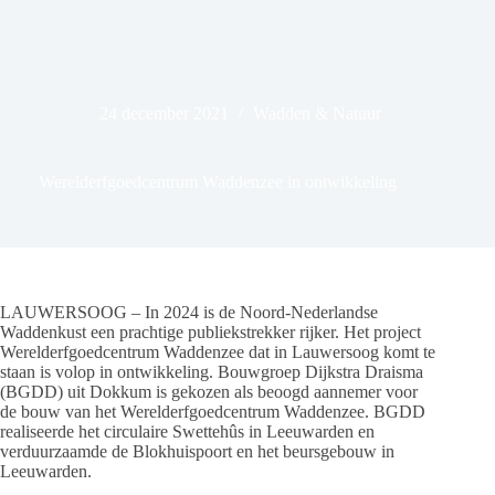
24 december 2021
Wadden & Natuur
Werelderfgoedcentrum Waddenzee in ontwikkeling
LAUWERSOOG – In 2024 is de Noord-Nederlandse
Waddenkust een prachtige publiekstrekker rijker. Het project
Werelderfgoedcentrum Waddenzee dat in Lauwersoog komt te
staan is volop in ontwikkeling. Bouwgroep Dijkstra Draisma
(BGDD) uit Dokkum is gekozen als beoogd aannemer voor
de bouw van het Werelderfgoedcentrum Waddenzee. BGDD
realiseerde het circulaire Swettehûs in Leeuwarden en
verduurzaamde de Blokhuispoort en het beursgebouw in
Leeuwarden.