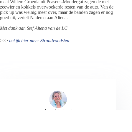
maat Willem Groenia uit Peasens-Moddergat zagen de met
zeewier en kokkels overwoekerde resten van de auto. Van de
pick-up was weinig meer over, maar de banden zagen er nog
goed uit, vertelt Nadema aan Altena.
Met dank aan Stef Altena van de LC
>>>
bekijk hier meer Strandvondsten
Jeanet de Jong
Jeanet de Jong stopt op 31 augustus 2023 met
haar Persbureau Ameland. De nieuwsvoorziening
wordt onder dezelfde naam, met een ander logo