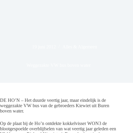
19 juni 2012
Alles & Algemeen
Weggezakte VW bus boven water
DE HO’N – Het duurde veertig jaar, maar eindelijk is de
weggezakte VW bus van de gebroeders Kiewiet uit Buren
boven water.
Op de plaat bij de Ho’n ontdekte kokkelvisser WON3 de
blootgespoelde overblijfselen van wat veertig jaar geleden een