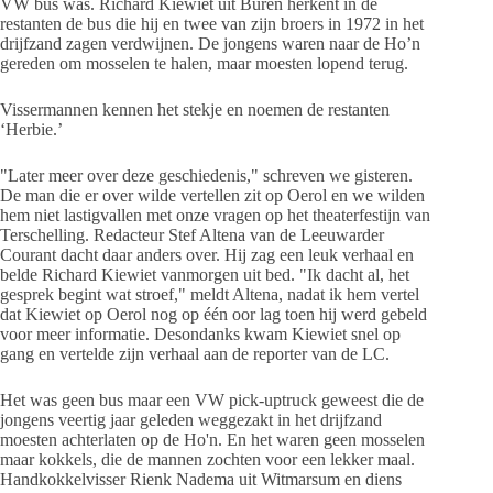
VW bus was. Richard Kiewiet uit Buren herkent in de
restanten de bus die hij en twee van zijn broers in 1972 in het
drijfzand zagen verdwijnen. De jongens waren naar de Ho’n
gereden om mosselen te halen, maar moesten lopend terug.
Vissermannen kennen het stekje en noemen de restanten
‘Herbie.’
"Later meer over deze geschiedenis," schreven we gisteren.
De man die er over wilde vertellen zit op Oerol en we wilden
hem niet lastigvallen met onze vragen op het theaterfestijn van
Terschelling. Redacteur Stef Altena van de Leeuwarder
Courant dacht daar anders over. Hij zag een leuk verhaal en
belde Richard Kiewiet vanmorgen uit bed. "Ik dacht al, het
gesprek begint wat stroef," meldt Altena, nadat ik hem vertel
dat Kiewiet op Oerol nog op één oor lag toen hij werd gebeld
voor meer informatie. Desondanks kwam Kiewiet snel op
gang en vertelde zijn verhaal aan de reporter van de LC.
Het was geen bus maar een VW pick-uptruck geweest die de
jongens veertig jaar geleden weggezakt in het drijfzand
moesten achterlaten op de Ho'n. En het waren geen mosselen
maar kokkels, die de mannen zochten voor een lekker maal.
Handkokkelvisser Rienk Nadema uit Witmarsum en diens