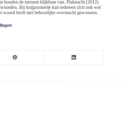
Daar houden de mensen blijkbaar van. Plaknacht (2012)
oorden. Bij knijpzonnetje kan iedereen zich ook wel
. Het woord heeft met behoorlijke overmacht gewonnen.
dingen
ersbureau Ameland. De nieuwsvoorziening wordt
maak als nieuwsblog voortgezet door een externe
wijnen.