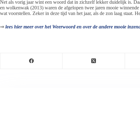
Net als vorig jaar wint een woord dat in zichzelf lekker duidelijk is. 
en wolkenwak (2013) waren de afgelopen twee jaren mooie winnende w
wat voorstellen. Zeker in deze tijd van het jaar, als de zon laag staat
⇒
lees hier meer over het Weerwoord en over de andere mooie inzen
Jeanet de Jong
Jeanet de Jong stopt op 31 augustus 2023 met haar P
onder dezelfde naam, met een ander logo en andere op
partij. De mailadressen gekoppeld aan de website verd