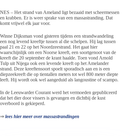
NES – Het strand van Ameland ligt bezaaid met scheermessen
en krabben. Er is weer sprake van een massastranding. Dat
komt vrijwel elk jaar voor.
Winne Dijksman vond gisteren tijdens een strandwandeling
een nog levend kreeftje tussen al die schelpen. Hij lag tussen
paal 21 en 22 op het Noordzeestrand. Het gaat hier
waarschijnlijk om een Noorse kreeft, een soortgenoot van de
kreeft die 20 september de krant haalde. Toen vond Arnold
Tulp uit Nijega ook een levende kreeft op het Amelander
strand. Deze kreeftensoort spoelt sporadisch aan en is een
diepzeekreeft die op tientallen meters tot wel 800 meter diepte
leeft. Hij wordt ook wel aangeduid als langoustine of scampo.
In de Leeuwarder Courant werd het vermoeden gepubliceerd
dat het dier door vissers is gevangen en dichtbij de kust
overboord is gekieperd.
⇒
lees hier meer over massastrandingen