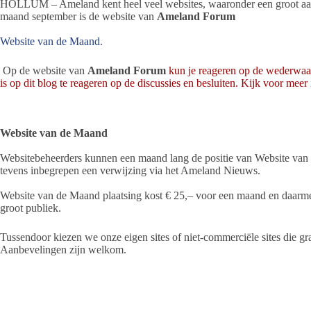
HOLLUM – Ameland kent heel veel websites, waaronder een groot aanta
maand september is de website van
Ameland Forum
Website van de Maand.
Op de website van
Ameland Forum
kun je reageren op de wederwaar
is op dit blog te reageren op de discussies en besluiten. Kijk voor mee
Website van de Maand
Websitebeheerders kunnen een maand lang de positie van Website va
tevens inbegrepen een verwijzing via het Ameland Nieuws.
Website van de Maand plaatsing kost € 25,– voor een maand en daarm
groot publiek.
Tussendoor kiezen we onze eigen sites of niet-commerciële sites die 
Aanbevelingen zijn welkom.
Voor oktober en november kunt u uw website nog
aanmelden
.
>>>
kijk hier voor alle
Websites van de Maand
op een rij