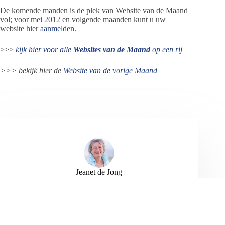
De komende manden is de plek van Website van de Maand
vol; voor mei 2012 en volgende maanden kunt u uw
website hier
aanmelden
.
>>>
kijk hier voor alle
Websites van de Maand
op een rij
>>> bekijk hier de
Website van de vorige Maand
Jeanet de Jong
Jeanet de Jong stopt op 31 augustus 2023 met
haar Persbureau Ameland. De nieuwsvoorziening
wordt onder dezelfde naam, met een ander logo
en andere opmaak als nieuwsblog voortgezet
door een externe partij. De mailadressen