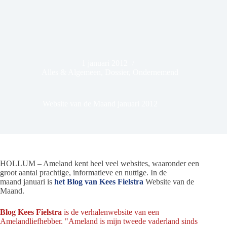
1 januari 2012
Alles & Algemeen
,
Dossier
,
Ondernemend
Website van de Maand januari 2012
HOLLUM – Ameland kent heel veel websites, waaronder een
groot aantal prachtige, informatieve en nuttige. In de
maand januari is
het Blog van Kees Fielstra
Website van de
Maand.
Blog Kees Fielstra
is de verhalenwebsite van een
Amelandliefhebber. "Ameland is mijn tweede vaderland sinds