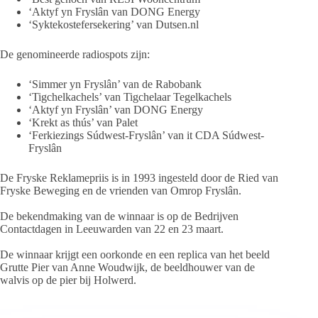
‘Aktyf yn Fryslân van DONG Energy
‘Syktekostefersekering’ van Dutsen.nl
De genomineerde radiospots zijn:
‘Simmer yn Fryslân’ van de Rabobank
‘Tigchelkachels’ van Tigchelaar Tegelkachels
‘Aktyf yn Fryslân’ van DONG Energy
‘Krekt as thús’ van Palet
‘Ferkiezings Súdwest-Fryslân’ van it CDA Súdwest-
Fryslân
De Fryske Reklamepriis is in 1993 ingesteld door de Ried van
Fryske Beweging en de vrienden van Omrop Fryslân.
De bekendmaking van de winnaar is op de Bedrijven
Contactdagen in Leeuwarden van 22 en 23 maart.
De winnaar krijgt een oorkonde en een replica van het beeld
Grutte Pier van Anne Woudwijk, de beeldhouwer van de
walvis op de pier bij Holwerd.