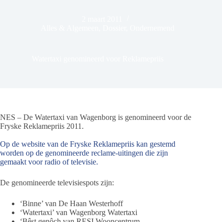
2 maart 2011
Alles & Algemeen
,
Dossier
,
Ondernemend
Watertaxi genomineerd voor Reklamepriis
NES – De Watertaxi van Wagenborg is genomineerd voor de
Fryske Reklamepriis 2011.
Op de website van de Fryske Reklamepriis kan gestemd
worden op de genomineerde reclame-uitingen die zijn
gemaakt voor radio of televisie.
De genomineerde televisiespots zijn:
‘Binne’ van De Haan Westerhoff
‘Watertaxi’ van Wagenborg Watertaxi
‘Bêst genôch van RESI Wooncentrum