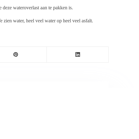
 deze wateroverlast aan te pakken is.
ien water, heel veel water op heel veel asfalt.
ersbureau Ameland. De nieuwsvoorziening wordt
maak als nieuwsblog voortgezet door een externe
wijnen.