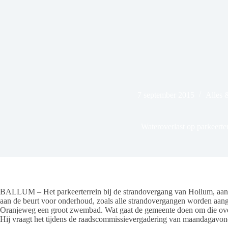
7 september 2015
Alles 
Wateroverlast op parkeerte
BALLUM – Het parkeerterrein bij de strandovergang van Hollum, aan 
aan de beurt voor onderhoud, zoals alle strandovergangen worden aange
Oranjeweg een groot zwembad. Wat gaat de gemeente doen om die ove
Hij vraagt het tijdens de raadscommissievergadering van maandagavon