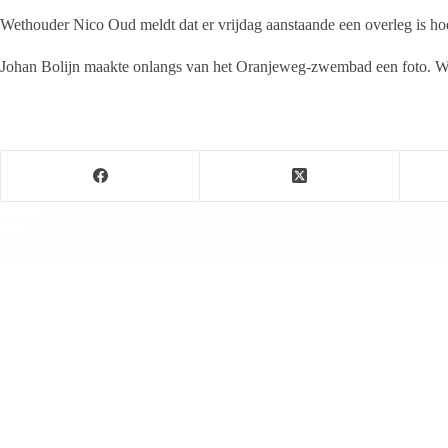
Wethouder Nico Oud meldt dat er vrijdag aanstaande een overleg is hoe
Johan Bolijn maakte onlangs van het Oranjeweg-zwembad een foto. We z
Jeanet de Jong
Jeanet de Jong stopt op 31 augustus 2023 met haar P
onder dezelfde naam, met een ander logo en andere op
partij. De mailadressen gekoppeld aan de website verd