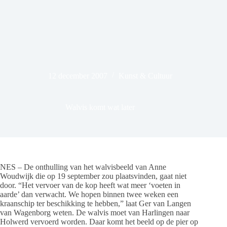
12 december 2007
Kunst & Cultuur
Walvis komt wat later
NES – De onthulling van het walvisbeeld van Anne
Woudwijk die op 19 september zou plaatsvinden, gaat niet
door. “Het vervoer van de kop heeft wat meer ‘voeten in
aarde’ dan verwacht. We hopen binnen twee weken een
kraanschip ter beschikking te hebben,” laat Ger van Langen
van Wagenborg weten. De walvis moet van Harlingen naar
Holwerd vervoerd worden. Daar komt het beeld op de pier op