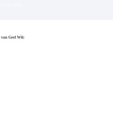
ma week 12/13
 van Geel Wit: