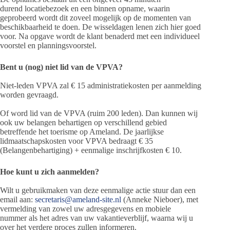
durend locatiebezoek en een binnen opname, waarin
geprobeerd wordt dit zoveel mogelijk op de momenten van
beschikbaarheid te doen. De wisseldagen lenen zich hier goed
voor. Na opgave wordt de klant benaderd met een individueel
voorstel en planningsvoorstel.
Bent u (nog) niet lid van de VPVA?
Niet-leden VPVA zal € 15 administratiekosten per aanmelding
worden gevraagd.
Of word lid van de VPVA (ruim 200 leden). Dan kunnen wij
ook uw belangen behartigen op verschillend gebied
betreffende het toerisme op Ameland. De jaarlijkse
lidmaatschapskosten voor VPVA bedraagt € 35
(Belangenbehartiging) + eenmalige inschrijfkosten € 10.
Hoe kunt u zich aanmelden?
Wilt u gebruikmaken van deze eenmalige actie stuur dan een
email aan:
secretaris@ameland-site.nl
(Anneke Nieboer), met
vermelding van zowel uw adresgegevens en mobiele
nummer als het adres van uw vakantieverblijf, waarna wij u
over het verdere proces zullen informeren.