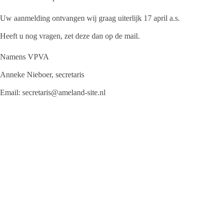
Uw aanmelding ontvangen wij graag uiterlijk 17 april a.s.
Heeft u nog vragen, zet deze dan op de mail.
Namens VPVA
Anneke Nieboer, secretaris
Email: secretaris@ameland-site.nl
Jeanet de Jong
Jeanet de Jong stopt op 31 augustus 2023 met
haar Persbureau Ameland. De nieuwsvoorziening