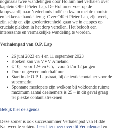
nogmaals twee wandelingen door Hollum met verhalen over
kapitein Olfert Pieter Lap. De Hollumer voer op de
koopvaardij naar Nederlands Indië en kwam met de mooiste
en lekkerste handel terug. Over Olfert Pieter Lap, zijn werk,
zijn schip en zijn goedertierenheid gaan we in etappes op
cruciale plekken in het dorp vertellen. Het belooft een
interessante en vermakelijke wandeling te worden.
Verhalenpad van O.P. Lap
26 juni 2023 en 4 en 11 september 2023
Boeken kan via VVV Ameland
€ 10,– voor 12+ en € 5,– voor 5 t/m 12 jarigen
Duur ongeveer anderhalf uur
Start in de O.P. Lapstraat, bij de textielcontainer voor de
supermarkt
Spontane meelopers zijn welkom bij voldoende ruimte,
maximum aantal deelnemers is 25 – in dit geval graag
ter plekke contant afrekenen
Bekijk hier de agenda
Deze zomer is ook succesnummer Verhalenpad van Hidde
Kat weer te volgen.
Lees hier meer over dit Verhalenpad
en