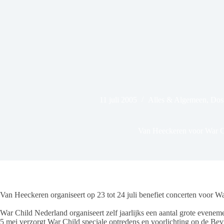
11 juli 2005
Alles & Algemeen
,
Doss
Van Heeckeren voor War C
Van Heeckeren organiseert op 23 tot 24 juli benefiet concerten voor Wa
War Child Nederland organiseert zelf jaarlijks een aantal grote evenem
5 mei verzorgt War Child speciale optredens en voorlichting op de Bevr