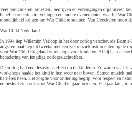
Veel particulieren, artiesten , bedrijven en verenigingen organiseren
benefietconcerten tot veilingen en andere evenementen waarbij War C
mogelijkheid krijgen om War Child te steunen. Van Heeckeren hoort da
War Child Nederland
In 1994 liep Willemijn Verloop in het door oorlog verscheurde Bosnië-H
angst en haat liep dit tweetal met een zak muziekinstrumenten op de r
voor War Child Engeland workshops voor kinderen. Al bij haar eerste 
benadering van jeugdige oorlogsslachtoffers.
De oorlog had een desastreus effect op de kinderen. Ze waren vaak in 
workshops haalde het kind in hen weer naar boven. Samen muziek mak
barrières heen. Het zorgde voor onderling begrip, voor respect en natuur
en besloot zich ook voor War Child te gaan inzetten. Een jaar later, in
De hulpverlening van War Child Nederland is mogelijk dankzij de steu
particulieren, verenigingen, bedrijven, scholen en stichtingen zamelen 
beschikking. Dit wordt enorm gewaardeerd, omdat War Child daardoor i
voor oorlogskinderen.