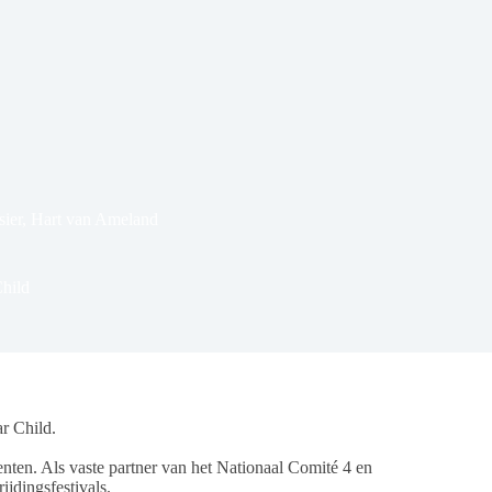
ier
,
Hart van Ameland
hild
r Child.
enten. Als vaste partner van het Nationaal Comité 4 en
ijdingsfestivals.