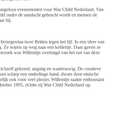
 belangeloos evenementen voor War Child Nederland. Van
hild onder de aandacht gebracht wordt en mensen de
ar bij.
erzegovina twee Britten tegen het lijf. In een sfeer van
ug. Ze waren op weg naar een keldertje. Daar gaven ze
bezoek was Willemijn overtuigd van het nut van deze
zichzelf gekeerd, angstig en wantrouwig. De creatieve
en schiep een onderlinge band, dwars door etnische
lijk ook voor veel plezier. Willemijn raakte enthousiast
 oktober 1995, richtte zij War Child Nederland op.
n en inzet van heel veel mensen in Nederland. Vele
geld in voor War Child of stellen hun kennis ter
n staat is te investeren in een vreedzame toekomst