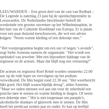
LEEUWARDEN – Een groot deel van de cast van Redbad –
De Legende is zaterdag 23 juni bij de openluchtpremière in
Leeuwarden. De Nederlandse blockbuster beleeft dit
weekeinde een grootse ouverture op het Wilhelminaplein, in
het hart van de Culturele Hoofdstad van Europa. Er is plaats
voor een paar duizend toeschouwers, die wel een advies
krijgen: "Neem warme kleding of een dekentje mee.”
"Het voorprogramma begint om een uur of negen ’s avonds”,
zegt Siebe Annema namens de organisatie. "Het wordt een
spektakel van jewelste. Met een bijzondere bijdrage van de
regisseur en de acteurs. Maar dat blijft nog een verrassing!’’
De acteurs en regisseur Roel Reiné worden omstreeks 22.00
uur op de rode loper en vervolgens op het podium
verwelkomd. De film begint rond 22.30 uur. "Het weerbericht
lijkt goed. Het blijft waarschijnlijk droog”, aldus Annema.
"Maar we raden mensen wel aan om voor de zekerheid een
poncho mee te nemen en warme kleding te dragen. Of neem
een dekentje mee.’’ Het is niet toegestaan om paraplu’s,
alcoholische drankjes of glaswerk mee te nemen. De film
heeft het predicaat zestien jaar en ouder. Er kan op leeftijd