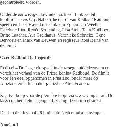
gecontroleerd worden.
Onder de aanwezigen bevinden zich een flink aantal
hoofdrolspelers Gijs Naber (die de rol van Redbad/ Radboud
speelt) en Loes Haverkort. Ook zijn Egbert-Jan Weeber,
Derek de Lint, Renée Soutendijk, Lisa Smit, Teun Kuilboer,
Britte Lagcher, Aus Greidanus, Veronieke Schrickx, Gene
Bervoets en Mark van Eeuwen en regisseur Roel Reiné van
de partij.
Over Redbad-De Legende
Redbad – De Legende speelt in de vroege middeleeuwen en
vertelt het verhaal van de Friese koning Radboud. De film is
voor een deel opgenomen in Friesland, onder meer op
Ameland en in het natuurgebied de Alde Feanen.
Kaartverkoop voor de première loopt via www.vanplan.nl. De
kassa op het plein is geopend, zolang de voorraad strekt.
De film draait vanaf 28 juni in de Nederlandse bioscopen.
Ameland