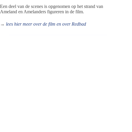
Een deel van de scenes is opgenomen op het strand van
Ameland en Amelanders figureren in de film.
→
lees hier meer over de film en over Redbad
Jeanet de Jong
Jeanet de Jong stopt op 31 augustus 2023 met
haar Persbureau Ameland. De nieuwsvoorziening
wordt onder dezelfde naam, met een ander logo
en andere opmaak als nieuwsblog voortgezet
door een externe partij. De mailadressen
gekoppeld aan de website verdwijnen.