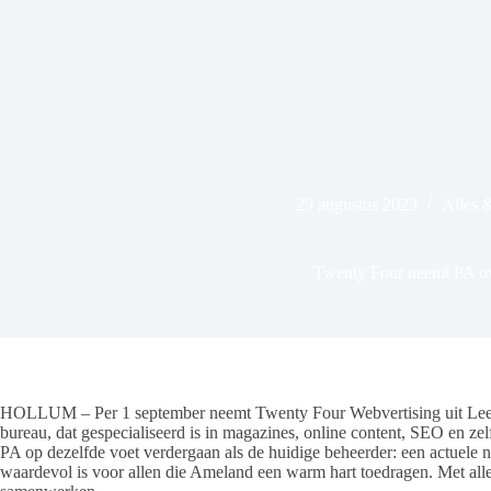
29 augustus 2023
Alles 
Twenty Four neemt PA o
HOLLUM – Per 1 september neemt Twenty Four Webvertising uit Lee
bureau, dat gespecialiseerd is in magazines, online content, SEO en zel
PA op dezelfde voet verdergaan als de huidige beheerder: een actuele n
waardevol is voor allen die Ameland een warm hart toedragen. Met alle