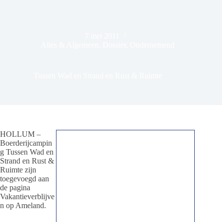
7 mei 2011
Alles & Algemeen
,
Dossier
,
Ondernemend
Tussen Wad en Strand en Rust & Ruimte
HOLLUM –
Boerderijcampin
g Tussen Wad en
Strand en Rust &
Ruimte zijn
toegevoegd aan
de pagina
Vakantieverblijve
n op Ameland.