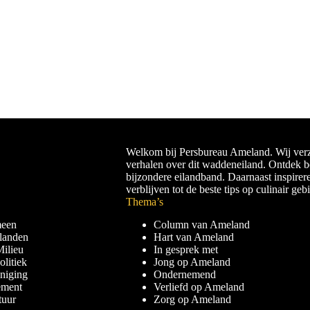
Welkom bij Persbureau Ameland. Wij verz
verhalen over dit waddeneiland. Ontdek 
bijzondere eilandband. Daarnaast inspirer
verblijven tot de beste tips op culinair geb
Thema’s
meen
Column van Ameland
landen
Hart van Ameland
ilieu
In gesprek met
litiek
Jong op Ameland
niging
Ondernemend
ement
Verliefd op Ameland
uur
Zorg op Ameland