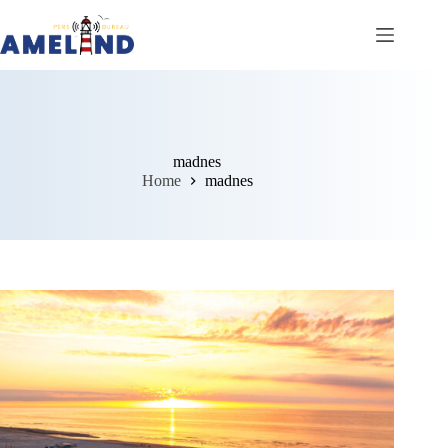
Ga
naar
de
inhoud
madnes
Home
madnes