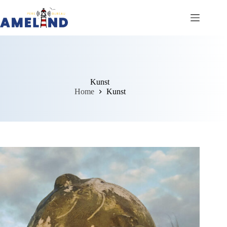
Ga
naar
de
inhoud
Kunst
Home
Kunst