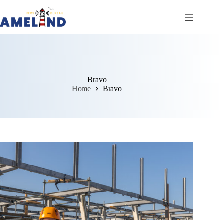
Ga
naar
de
inhoud
Bravo
Home
Bravo