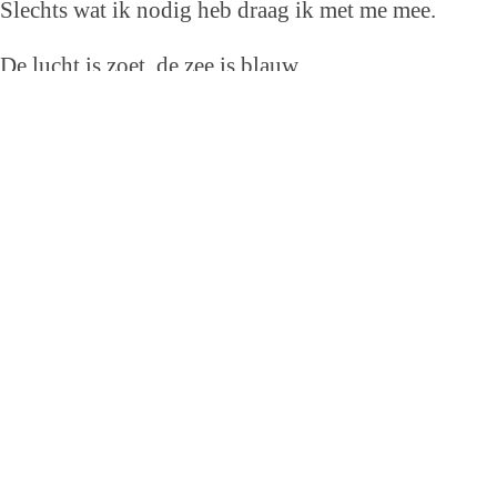
Slechts wat ik nodig heb draag ik met me mee.
De lucht is zoet, de zee is blauw.
De branding bedaart, het water trekt zich terug
en ik bevind mij in een nieuwe wereld.
©
Ria Evers-Dokter
Hollum Ameland
11 april 2010.
>>>
lees hier een eerder gepubliceerd gedicht van Ria Evers-Dokter